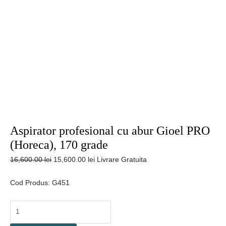
Aspirator profesional cu abur Gioel PRO
(Horeca), 170 grade
Prețul
Prețul
16,600.00
lei
15,600.00
lei
Livrare Gratuita
inițial
curent
a
este:
Cod Produs: G451
fost:
15,600.00 lei.
16,600.00 lei.
Cantitate
Aspirator