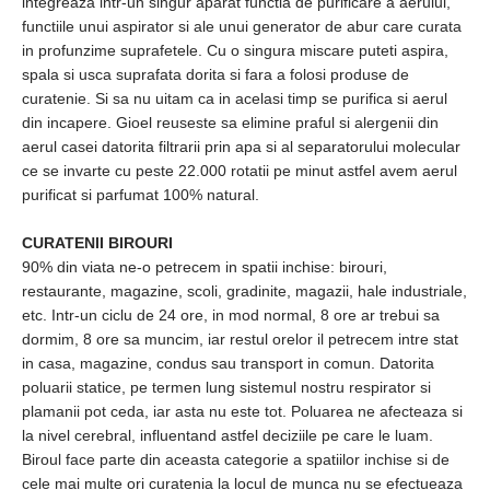
integreaza intr-un singur aparat functia de purificare a aerului,
functiile unui aspirator si ale unui generator de abur care curata
in profunzime suprafetele. Cu o singura miscare puteti aspira,
spala si usca suprafata dorita si fara a folosi produse de
curatenie. Si sa nu uitam ca in acelasi timp se purifica si aerul
din incapere. Gioel reuseste sa elimine praful si alergenii din
aerul casei datorita filtrarii prin apa si al separatorului molecular
ce se invarte cu peste 22.000 rotatii pe minut astfel avem aerul
purificat si parfumat 100% natural.
CURATENII BIROURI
90% din viata ne-o petrecem in spatii inchise: birouri,
restaurante, magazine, scoli, gradinite, magazii, hale industriale,
etc. Intr-un ciclu de 24 ore, in mod normal, 8 ore ar trebui sa
dormim, 8 ore sa muncim, iar restul orelor il petrecem intre stat
in casa, magazine, condus sau transport in comun. Datorita
poluarii statice, pe termen lung sistemul nostru respirator si
plamanii pot ceda, iar asta nu este tot. Poluarea ne afecteaza si
la nivel cerebral, influentand astfel deciziile pe care le luam.
Biroul face parte din aceasta categorie a spatiilor inchise si de
cele mai multe ori curatenia la locul de munca nu se efectueaza