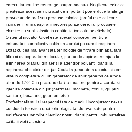
corect, iar totul se rasfrange asupra noastra. Neglijenta celor ce
presteaza acest serviciu atat de important poate duce la alergii
provocate de praf sau produse chimice (praful este cel care
ramane in urma aspirarii necorespunzatoare, iar produsele
chimice nu sunt folosite in cantitatile indicate pe eticheta).
Sistemul inovator Gioel este special conceput pentru a
imbunatati semnificativ calitatea aerului pe care il respiram.
Dotat cu cea mai avansata tehnologie de filtrare prin apa, fara
filtre si cu separator molecular, partea de aspirare ne ajuta la
eliminarea prafului din aer si a agentilor poluanti, dar si la
aspirarea obiectelor din jur. Cealalta jumatate a acestui sistem
vine in completare cu un generator de abur generos ce eroga
abur de 170° C in presiune de 7 atmosfere pentru a curata si
igieniza obiectele din jur (pardoseli, mocheta, rosturi, grupuri
sanitare, bucatarie, geamuri, etc.).
Profesionalismul si respectul fata de mediul inconjurator ne-au
condus la folosirea unei tehnologii atat de avansate pentru
satisfacerea nevoilor clientilor nostri, dar si pentru imbunatatirea
calitatii vietii acestora.