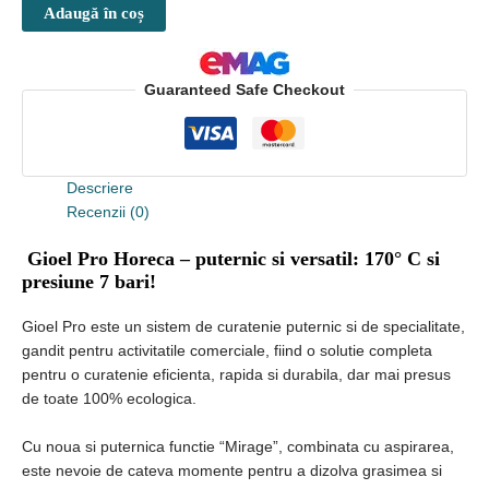
profesional
Adaugă în coș
cu
abur
Gioel
Guaranteed Safe Checkout
PRO
(Horeca),
170
grade
Descriere
Recenzii (0)
Gioel Pro Horeca – puternic si versatil: 170° C si
presiune 7 bari!
Gioel Pro este un sistem de curatenie puternic si de specialitate,
gandit pentru activitatile comerciale, fiind o solutie completa
pentru o curatenie eficienta, rapida si durabila, dar mai presus
de toate 100% ecologica.
Cu noua si puternica functie “Mirage”, combinata cu aspirarea,
este nevoie de cateva momente pentru a dizolva grasimea si