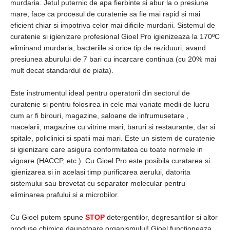
murdaria. Jetul puternic de apa fierbinte si abur la o presiune
mare, face ca procesul de curatenie sa fie mai rapid si mai
eficient chiar si impotriva celor mai dificile murdarii. Sistemul de
curatenie si igienizare profesional Gioel Pro igienizeaza la 170ºC
eliminand murdaria, bacteriile si orice tip de reziduuri, avand
presiunea aburului de 7 bari cu incarcare continua (cu 20% mai
mult decat standardul de piata).
Este instrumentul ideal pentru operatorii din sectorul de
curatenie si pentru folosirea in cele mai variate medii de lucru
cum ar fi birouri, magazine, saloane de infrumusetare ,
macelarii, magazine cu vitrine mari, baruri si restaurante, dar si
spitale, policlinici si spatii mai mari. Este un sistem de curatenie
si igienizare care asigura conformitatea cu toate normele in
vigoare (HACCP, etc.). Cu Gioel Pro este posibila curatarea si
igienizarea si in acelasi timp purificarea aerului, datorita
sistemului sau brevetat cu separator molecular pentru
eliminarea prafului si a microbilor.
Cu Gioel putem spune
STOP
detergentilor, degresantilor si altor
produse chimice daunatoare organismului! Gioel functioneaza