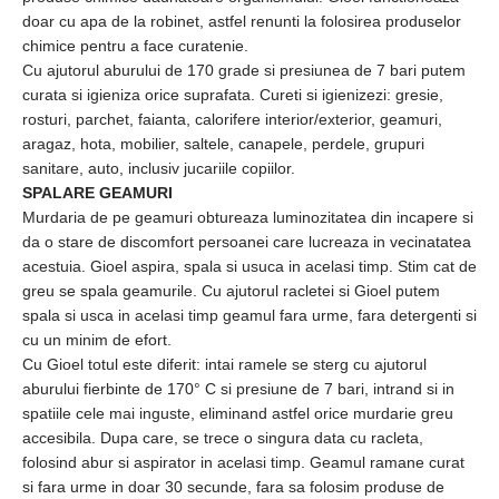
doar cu apa de la robinet, astfel renunti la folosirea produselor
chimice pentru a face curatenie.
Cu ajutorul aburului de 170 grade si presiunea de 7 bari putem
curata si igieniza orice suprafata. Cureti si igienizezi: gresie,
rosturi, parchet, faianta, calorifere interior/exterior, geamuri,
aragaz, hota, mobilier, saltele, canapele, perdele, grupuri
sanitare, auto, inclusiv jucariile copiilor.
SPALARE GEAMURI
Murdaria de pe geamuri obtureaza luminozitatea din incapere si
da o stare de discomfort persoanei care lucreaza in vecinatatea
acestuia. Gioel aspira, spala si usuca in acelasi timp. Stim cat de
greu se spala geamurile. Cu ajutorul racletei si Gioel putem
spala si usca in acelasi timp geamul fara urme, fara detergenti si
cu un minim de efort.
Cu Gioel totul este diferit: intai ramele se sterg cu ajutorul
aburului fierbinte de 170° C si presiune de 7 bari, intrand si in
spatiile cele mai inguste, eliminand astfel orice murdarie greu
accesibila. Dupa care, se trece o singura data cu racleta,
folosind abur si aspirator in acelasi timp. Geamul ramane curat
si fara urme in doar 30 secunde, fara sa folosim produse de