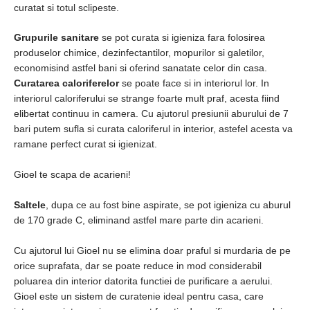
curatat si totul sclipeste.
Grupurile sanitare
se pot curata si igieniza fara folosirea
produselor chimice, dezinfectantilor, mopurilor si galetilor,
economisind astfel bani si oferind sanatate celor din casa.
Curatarea caloriferelor
se poate face si in interiorul lor. In
interiorul caloriferului se strange foarte mult praf, acesta fiind
elibertat continuu in camera. Cu ajutorul presiunii aburului de 7
bari putem sufla si curata caloriferul in interior, astefel acesta va
ramane perfect curat si igienizat.
Gioel te scapa de acarieni!
Saltele
, dupa ce au fost bine aspirate, se pot igieniza cu aburul
de 170 grade C, eliminand astfel mare parte din acarieni.
Cu ajutorul lui Gioel nu se elimina doar praful si murdaria de pe
orice suprafata, dar se poate reduce in mod considerabil
poluarea din interior datorita functiei de purificare a aerului.
Gioel este un sistem de curatenie ideal pentru casa, care