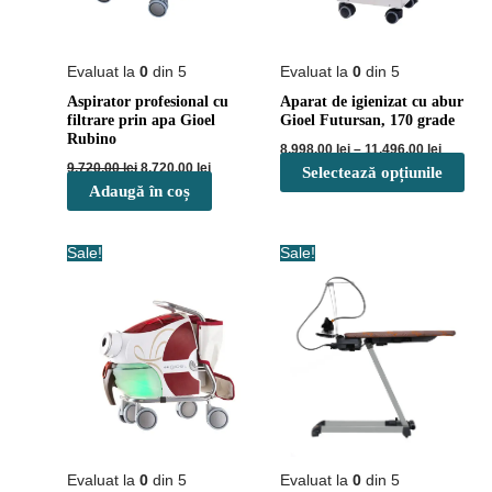
Evaluat la
0
din 5
Evaluat la
0
din 5
Aspirator profesional cu
Aparat de igienizat cu abur
filtrare prin apa Gioel
Gioel Futursan, 170 grade
Rubino
Interval
8,998.00
lei
–
11,496.00
lei
de
Prețul
Prețul
9,720.00
lei
8,720.00
lei
Selectează opțiunile
Ace
prețuri:
inițial
curent
Adaugă în coș
pro
8,998.00
a
este:
până
fost:
8,720.00 lei.
are
la
9,720.00 lei.
mai
11,496.0
Sale!
Sale!
mul
varia
Opți
pot
fi
ale
în
pag
prod
Evaluat la
0
din 5
Evaluat la
0
din 5